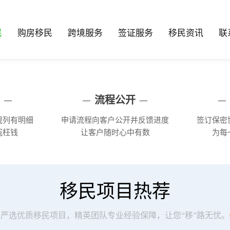
民
购房移民
跨境服务
签证服务
移民资讯
联
流程公开
规列有明细
申请流程向客户公开并反馈进度
签订保密
冤枉钱
让客户随时心中有数
为每
移民项目热荐
严选优质移民项目，精英团队专业经验保障，让您“移”路无忧。