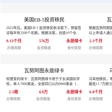
美国EB-5投资移民
瓦
2022年后，美国EB-5 投资移民新法案下，预留签
根据瓦努阿图国
证每年有3200个名额。根据法案，创造10个全职
以上申请人通
的美国工人就业机会，即可获发二年期的有条件
获得瓦努阿图
9-13个月
576万
永居绿卡
2-3个月
移民签证。
办理周期
投资额度
身份类型
办理周期
瓦努阿图永居绿卡
较便宜的绿卡：瓦努阿图绿卡用于子女读国际学
马耳他移民，
校，单人7000美金，全家四口以内9000美金（限
最低11.7万欧
四人），无需登陆，无移民监，无需解释资金来
善捐款2000
2-3周
4.9万
永居绿卡
6-8个月
源。
居身份。
办理周期
投资额度
身份类型
办理周期