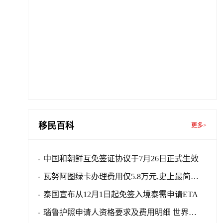
移民百科
更多>
中国和朝鲜互免签证协议于7月26日正式生效
瓦努阿图绿卡办理费用仅5.8万元,史上最简单
的法案绿卡移民
泰国宣布从12月1日起免签入境泰需申请ETA
瑙鲁护照申请人资格要求及费用明细 世界第