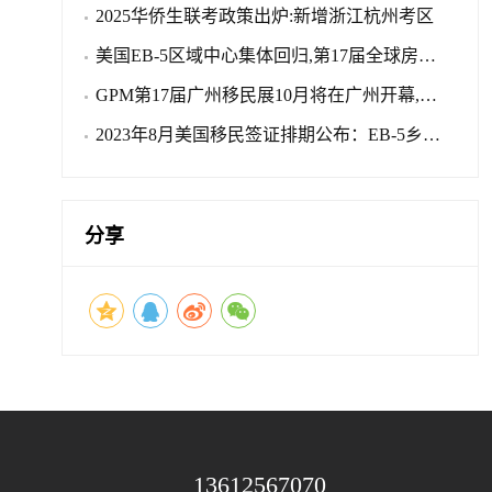
三小的太平洋岛国
2025华侨生联考政策出炉:新增浙江杭州考区
美国EB-5区域中心集体回归,第17届全球房产
与移民展览会10月开幕
GPM第17届广州移民展10月将在广州开幕,行
业盛会不容错过
2023年8月美国移民签证排期公布：EB-5乡村
项目继续无排期
分享
13612567070