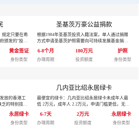
民
圣基茨万豪公益捐款
案，规定只要在希
根据1984年圣基茨投资入籍法案，单人通过捐赠
府颁发的“投资
方式申请圣基茨护照需要向可持续发展基金捐款
“绿卡”。
25万美元，附属申请人：配偶、18周岁以下及18-
黄金签证
6-8个月
180万元
护照
25周岁全日制在读未婚子女。
身份类型
办理周期
投资额度
身份类型
划
几内亚比绍永居绿卡
发放的香港工
最便宜的绿卡：几内亚比绍永居绿卡未成年人最
缺乏的特别技
低 2万元，成年人 2.2万元，申请门槛更低，无语
申请。
言学历要求，无移民监，没有居信要求，无需登
永居绿卡
6-7天
2万元
永居绿卡
陆，7天获批拿身份。
身份类型
办理周期
投资额度
身份类型