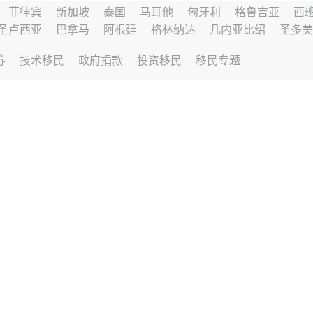
菲律宾
新加坡
泰国
马耳他
匈牙利
格鲁吉亚
西
圣卢西亚
巴拿马
阿根廷
格林纳达
几内亚比绍
圣多美
券
技术移民
政府捐款
投资移民
移民专题