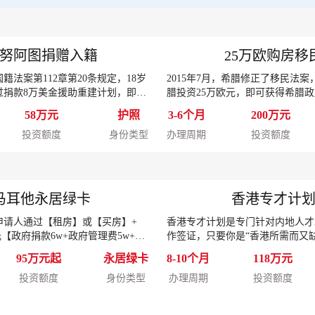
努阿图捐赠入籍
25万欧购房移
籍法案第112章第20条规定，18岁
2015年7月，希腊修正了移民法
过捐款8万美金援助重建计划，即可
腊投资25万欧元，即可获得希腊政
公民权利。
者永久居留许可”，一步到位拿欧洲
58万元
护照
3-6个月
200万元
投资额度
身份类型
办理周期
投资额度
马耳他永居绿卡
香港专才计
申请人通过【租房】或【买房】+
香港专才计划是专门针对内地人才
元【政府捐款6w+政府管理费5w+慈
作签证，只要你是“香港所需而又
+律师5000欧元】即可一步到位取得永
能、知识或经验的内地人才”都可
95万元起
永居绿卡
8-10个月
118万元
投资额度
身份类型
办理周期
投资额度