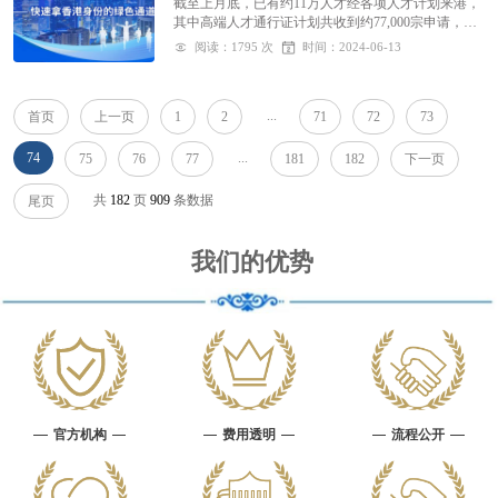
截至上月底，已有约11万人才经各项人才计划来港，
其中高端人才通行证计划共收到约77,000宗申请，约
62,000宗已获批。
阅读：1795 次
时间：2024-06-13
...
首页
上一页
1
2
71
72
73
74
...
75
76
77
181
182
下一页
共
182
页
909
条数据
尾页
我们的优势
官方机构
费用透明
流程公开