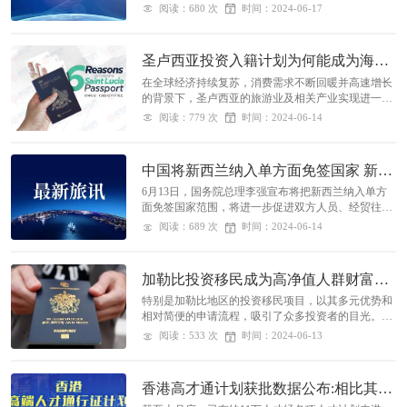
利、荷兰、西班牙、瑞士、爱尔兰、匈牙利、奥地
阅读：680 次
时间：2024-06-17
利、比利时、卢森堡等国施行单方面免签；还与泰
国、新加坡、马来西亚、格鲁吉亚等国互免了签证。
圣卢西亚投资入籍计划为何能成为海外
身份规划的理想选择
在全球经济持续复苏，消费需求不断回暖并高速增长
的背景下，圣卢西亚的旅游业及相关产业实现进一步
的发展，商业环境也不断改善，吸引众多投资者前
阅读：779 次
时间：2024-06-14
往，逐渐成为理想的人生发展目的地。
中国将新西兰纳入单方面免签国家 新西
兰入境旅游订单同比增长近6成
6月13日，国务院总理李强宣布将把新西兰纳入单方
面免签国家范围，将进一步促进双方人员、经贸往
来，利好入境游发展，希望新方为中国公民赴新提供
阅读：689 次
时间：2024-06-14
更多便利。
加勒比投资移民成为高净值人群财富管
理和生活规划的重要组成部分
特别是加勒比地区的投资移民项目，以其多元优势和
相对简便的申请流程，吸引了众多投资者的目光。加
勒比地区国家如圣基茨和尼维斯、多米尼克等，为投
阅读：533 次
时间：2024-06-13
资者提供了通过投资移民项目获得多元化资产组合的
机会。
香港高才通计划获批数据公布:相比其它
人才引进方式有哪些优势?